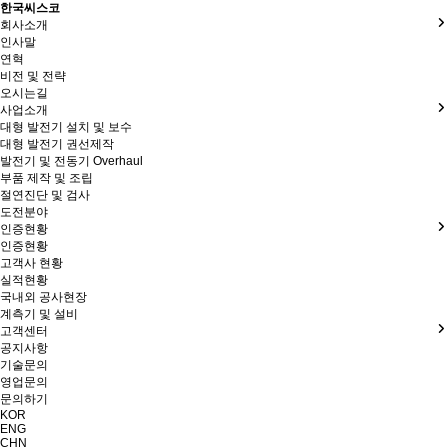
한국씨스코
회사소개
인사말
연혁
비전 및 전략
오시는길
사업소개
대형 발전기 설치 및 보수
대형 발전기 권선제작
발전기 및 전동기 Overhaul
부품 제작 및 조립
절연진단 및 검사
도전분야
인증현황
인증현황
고객사 현황
실적현황
국내외 공사현장
계측기 및 설비
고객센터
공지사항
기술문의
영업문의
문의하기
KOR
ENG
CHN