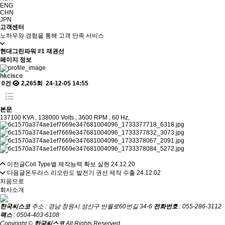
ENG
CHN
JPN
고객센터
노하우와 경험을 통해 고객 만족 서비스
현대그린파워 #1 재권선
페이지 정보
hkcisco
0건
2,265회
24-12-05 14:55
본문
137100 KVA , 138000 Volts , 3600 RPM , 60 Hz,
이전글
Coil Type별 제작능력 확보 실현
24.12.20
다음글
온두라스 리오린도 발전기 권선 제작 수출
24.12.02
처음으로
회사소개
한국씨스코
주소 : 경남 창원시 성산구 반월로60번길 34-6
전화번호
: 055-286-3112
팩스
: 0504-403-6108
Copyright ©
한국씨스코
All Rights Reserved.