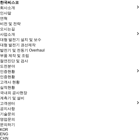
한국씨스코
회사소개
인사말
연혁
비전 및 전략
오시는길
사업소개
대형 발전기 설치 및 보수
대형 발전기 권선제작
발전기 및 전동기 Overhaul
부품 제작 및 조립
절연진단 및 검사
도전분야
인증현황
인증현황
고객사 현황
실적현황
국내외 공사현장
계측기 및 설비
고객센터
공지사항
기술문의
영업문의
문의하기
KOR
ENG
CHN